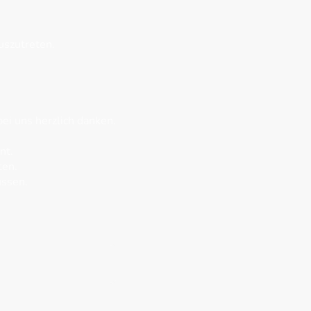
uszutreten.
ei uns herzlich danken.
nt.
ten.
üssen.