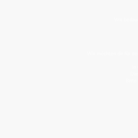
Wir bedaue
Wir möchten dir für de
In
Die
Bitte
Vor und Nachname
*
Geburtsdatum
*