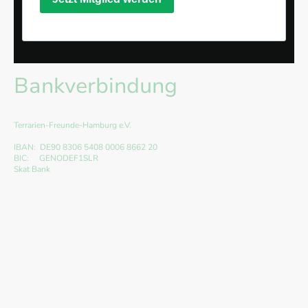
Bankverbindung
Terrarien-Freunde-Hamburg e.V.
IBAN: DE90 8306 5408 0006 8662 20
BIC: GENODEF1SLR
Skat Bank
©Urheberrecht. Alle Rechte vorbehalten.